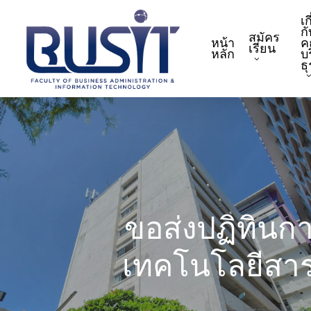
Skip
เก
to
กั
สมัคร
หน้า
ค
main
เรียน
หลัก
บ
content
ธ
ขอส่งปฏิทินก
เทคโนโลยีสาร