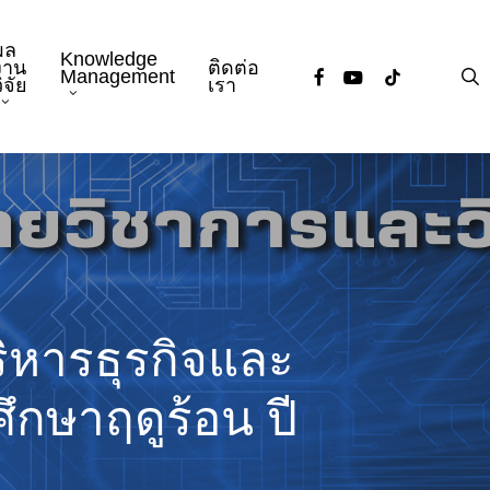
ผล
Knowledge
งาน
ติดต่อ
facebook
youtube
tiktok
s
Management
ิจัย
เรา
ิหารธุรกิจและ
กษาฤดูร้อน ปี