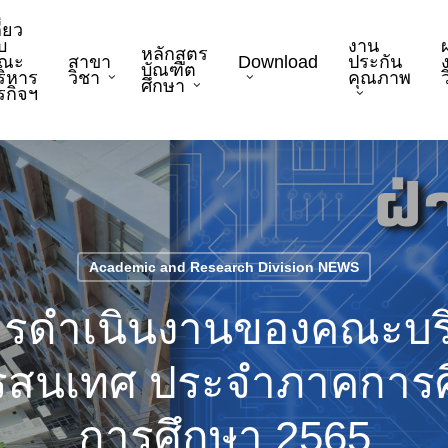
ี่ยว
บ
งาน
หลักสูตร
ณะ
สาขา
Download
ประกัน
บัณฑิต
ริหาร
วิชา
คุณภาพ
ว
ศึกษา
ุรกิจฯ
Academic and Research Division NEWS
ารดำเนินงานของคณะบร
สนเทศ ประจำภาคการศึ
การศึกษา 2565