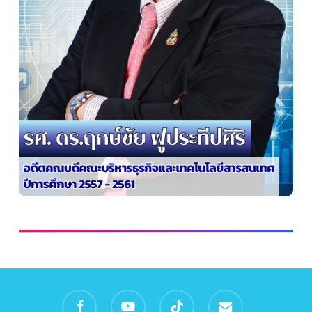
facebook
youtube
tiktok
email