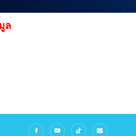
มูล
facebook
youtube
tiktok
email