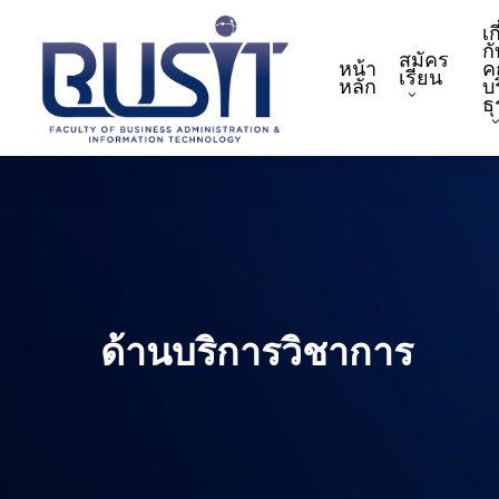
Skip
เก
to
กั
สมัคร
หน้า
ค
main
เรียน
หลัก
บ
content
ธ
ด้านบริการวิชาการ