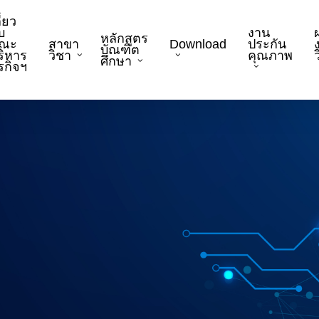
ี่ยว
บ
งาน
หลักสูตร
ณะ
สาขา
Download
ประกัน
บัณฑิต
ริหาร
วิชา
คุณภาพ
ว
ศึกษา
ุรกิจฯ