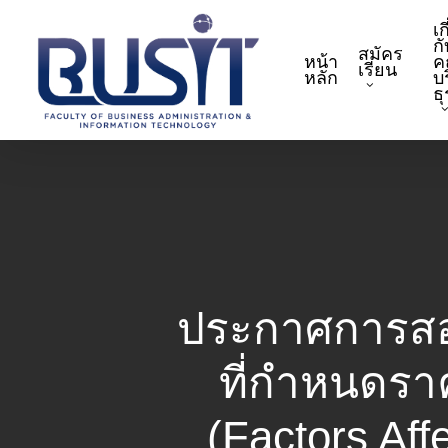
Skip
เก
to
กั
สมัคร
หน้า
ค
main
เรียน
หลัก
บ
content
ธ
ประกาศการสอบป
ที่กำหนดรา
(Factors Aff