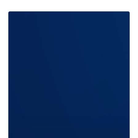
รอบ
1
มิถุนายน
2569
–
30
พฤศจิกายน
2569