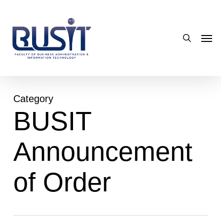
Skip
to
search
main
Men
content
Category
BUSIT
Announcement
of Order