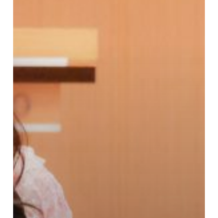
การ
ปรับ
ตัว
ใน
ยุค
ดิจิทัล”
วัน
พุธ
ที่
9
ตุลาคม
2567