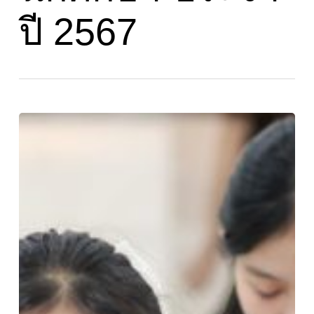
ปี 2567
ฝึก
ซ้อม
นักศึกษา
ต้นแบบ
(พ่อ
ไก่
แม่
ไก่)
คณะ
บริหารธุรกิจ
และ
เทคโนโลยี