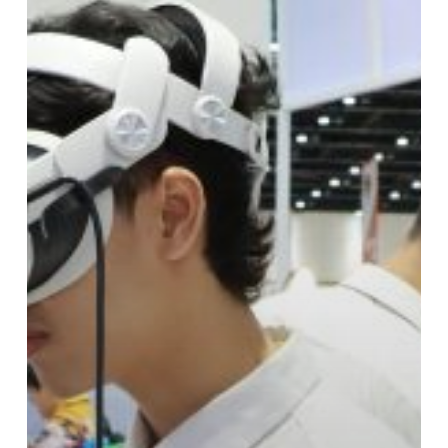
เข้า
ร่วม
นิทรรศการ
Sustainability
Expo
2024
ณ
ศูนย์
การ
ประชุม
แห่ง
ชาติ
สิ
ริกิ
ติ์
เขต
คลองเตย
จังหวัด