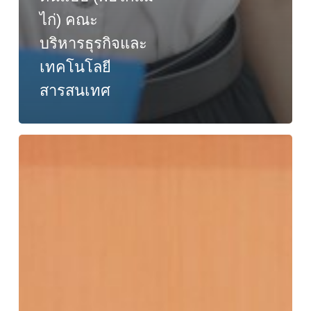
ไก่) คณะ
บริหารธุรกิจและ
เทคโนโลยี
สารสนเทศ
สาขา
วิชา
ระบบ
สารสนเทศ
จัด
งาน
สัมมนา
“การ
เปลี่ยนแปลง
และ