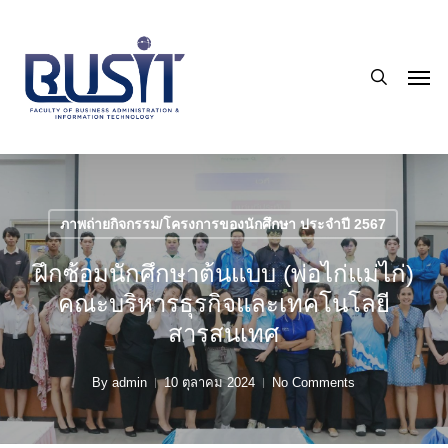
Skip
to
search
main
Men
content
ภาพถ่ายกิจกรรม/โครงการของนักศึกษา ประจำปี 2567
ฝึกซ้อมนักศึกษาต้นแบบ (พ่อไก่แม่ไก่)
คณะบริหารธุรกิจและเทคโนโลยี
สารสนเทศ
By
admin
10 ตุลาคม 2024
No Comments