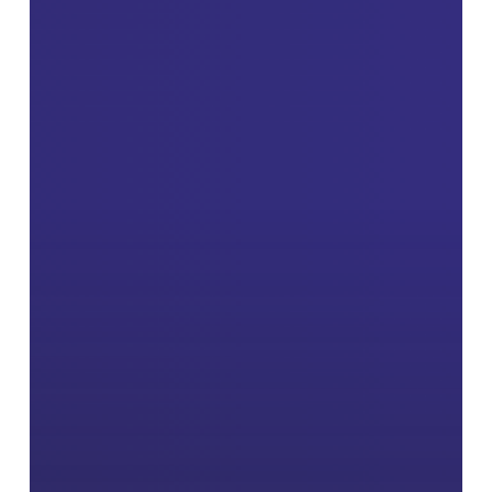
เลือก
เพื่อ
บรรจุ
เข้า
รับ
ราชการ
เป็น
พนักงาน
ใน
สถาบัน
อุดมศึกษา
ตำแหน่ง
วิชาการ
ปฏิบัติ
หน้าที่
ณ
คณะ
บริหารธุรกิจ