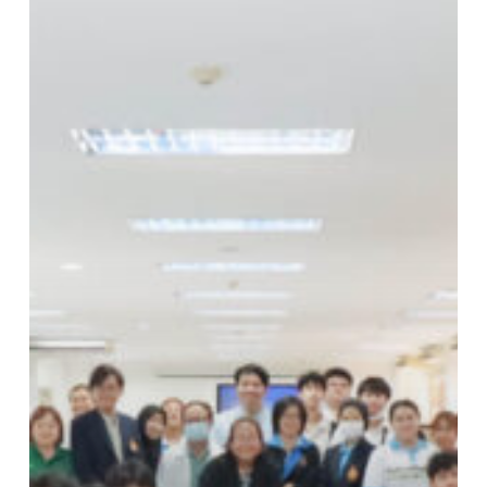
ของ
ผู้
ประกอบ
การ
ยุค
ใหม่
โดย
ใช้
เครื่อง
มือ
TIKTOK
และ
CANVA
วัน
ศุกร์
ที่
12