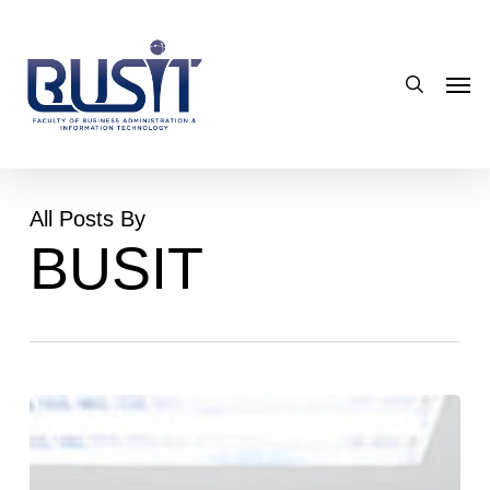
Skip
to
search
main
Men
content
All Posts By
BUSIT
อบรม
เชิง
ปฏิบัติ
การ