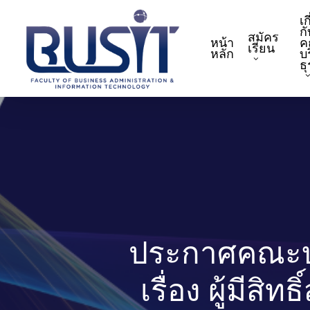
Skip
เก
to
กั
สมัคร
หน้า
ค
main
เรียน
หลัก
บ
content
ธ
ประกาศคณะบร
เรื่อง ผู้มี