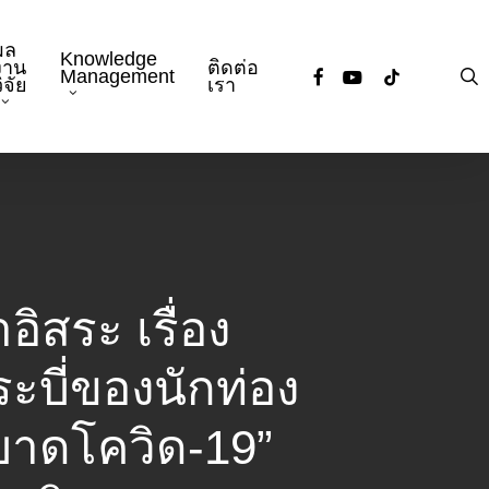
ผล
Knowledge
งาน
ติดต่อ
facebook
youtube
tiktok
s
Management
ิจัย
เรา
ิสระ เรื่อง
ระบี่ของนักท่อง
บาดโควิด-19”