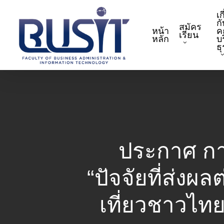
Skip
เก
to
กั
สมัคร
หน้า
ค
main
เรียน
หลัก
บ
content
ธ
ประกาศ การ
“ปัจจัยที่ส่งผ
เที่ยวชาวไท