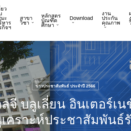
ี่ยว
บ
งาน
หลักสูตร
ณะ
สาขา
Download
ประกัน
บัณฑิต
ริหาร
วิชา
คุณภาพ
ว
ศึกษา
ุรกิจฯ
ข่าวประชาสัมพันธ์ ประจำปี 2566
ลจี บลูเลี่ยน อินเตอร์เน
เคราะห์ประชาสัมพันธ์ร