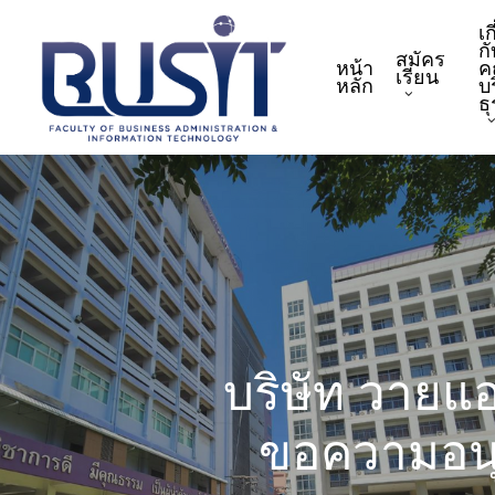
Skip
เก
to
กั
สมัคร
หน้า
ค
main
เรียน
หลัก
บ
content
ธ
บริษัท วายแอ
ขอความอนุ