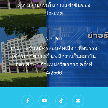
ความสามารถในการแข่งขันของ
ประเทศ
Next Post
ประกาศรับสมัครสอบคัดเลือกเพื่อบรรจุ
เข้ารับราชการเป็นพนักงานในสถาบัน
อุดมศึกษา ตำแหน่งวิชาการ ครั้งที่
4/2566
facebook
youtube
tiktok
email