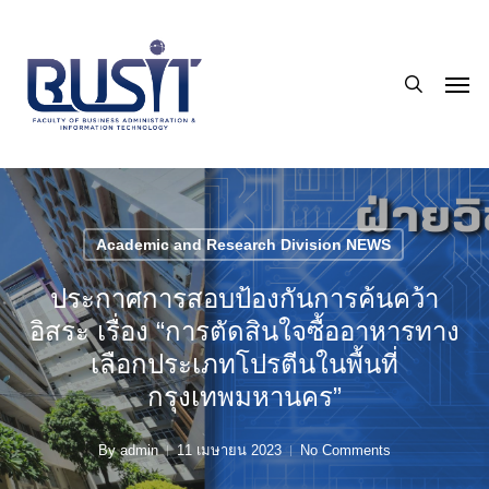
Skip
to
search
main
Men
content
Academic and Research Division NEWS
ประกาศการสอบป้องกันการค้นคว้า
อิสระ เรื่อง “การตัดสินใจซื้ออาหารทาง
เลือกประเภทโปรตีนในพื้นที่
กรุงเทพมหานคร”
By
admin
11 เมษายน 2023
No Comments