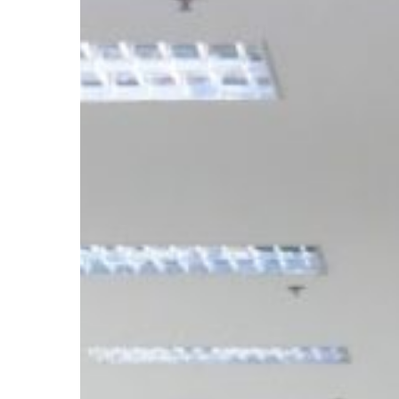
วิชาการ
บัญชี
กับ
สาขา
วิชาการ
ตลาด
เข้า
ศึกษา
ดู
ที่
งาน
สำนัก
วิทย
บริการ
และ
เทคโนโลยี
สารสนเทศ
พร้อม