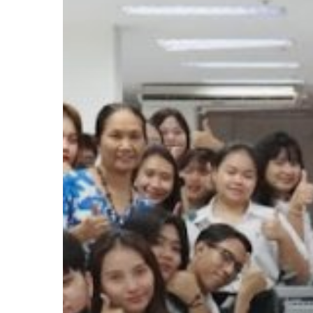
บุคลากร
แลก
เปลี่ยน
ความ
รู้
และ
ถ่ายทอด
ความ
รู้
วัน
พุธ
ที่
28
สิงหาคม
2567