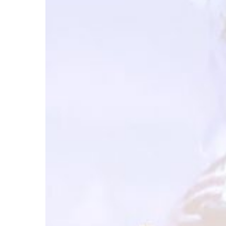
บรรยากาศ
การ
แข่งขัน
กีฬา
Esports
ของ
คณะ
บริหารธุรกิจ
และ
เทคโนโลยี
สารสนเทศ
ใน
รายการ
ROV
BUSIT
CHAMPIONSHIP
2024
วัน