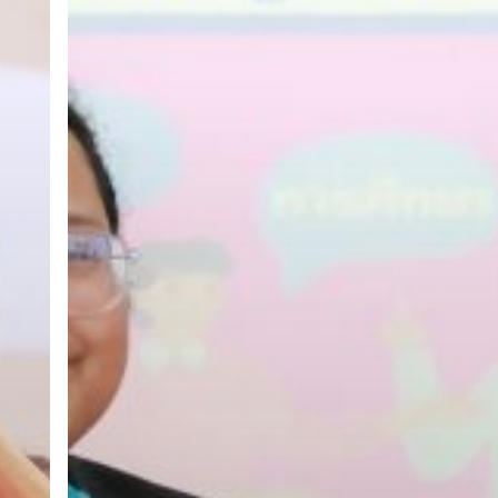
อังคาร
ที่
27
สิงหาคม
2567
ณ
ห้อง
ประชุม
จุล
จักรพงษ์
อาคาร
5
ชั้น
10
เขต
พื้นที่
จัก
รพงษ