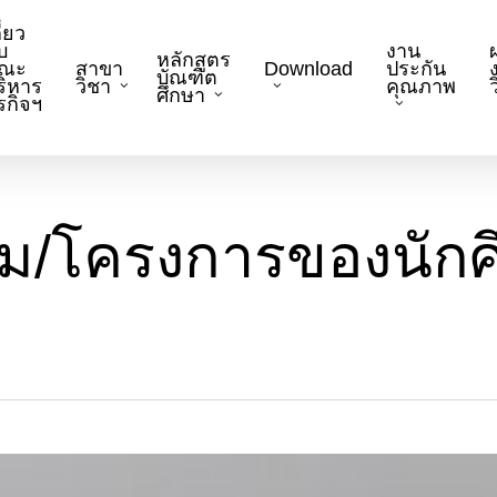
ี่ยว
บ
งาน
หลักสูตร
ณะ
สาขา
Download
ประกัน
บัณฑิต
ริหาร
วิชา
คุณภาพ
ว
ศึกษา
ุรกิจฯ
ม/โครงการของนักศ