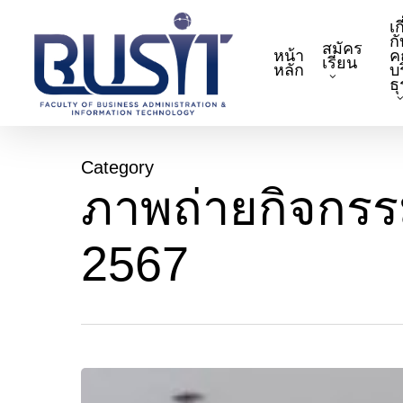
Skip
เก
to
กั
สมัคร
หน้า
ค
main
เรียน
หลัก
บ
content
ธ
Category
ภาพถ่ายกิจกรร
2567
นักศึกษา
สาขา