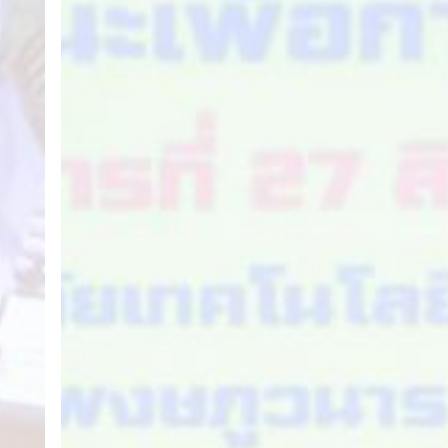
สื่อสาร
และ
การ
มี
ส่วน
ร่วม
ของ
เด็ก
และ
เยาวชน
ผ่าน
เวที
สาธารณะ
เพื่อ
การ
เปลี่ยนแปลง
สังคม
วัน