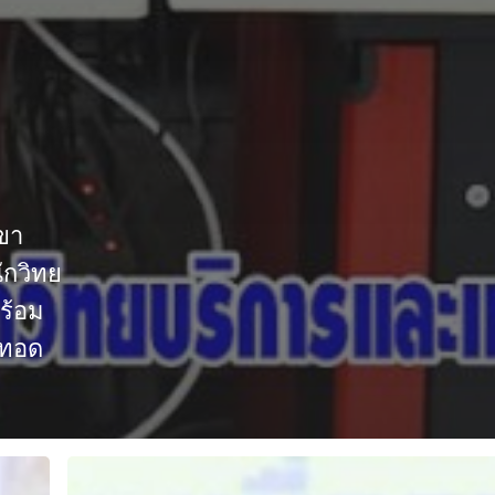
ขา
ักวิทย
ร้อม
ยทอด
กิจกรรม