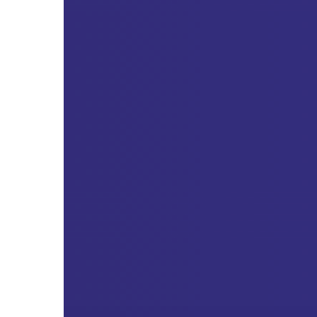
เยาวชน
ที่
สนใจ
และ
มี
คุณสมบัติ
ตาม
หลัก
เกณฑ์
เพื่อ
รับ
การ
พิจารณา
คัด
เลือก
เป็น
ตัวแทน
เด็ก