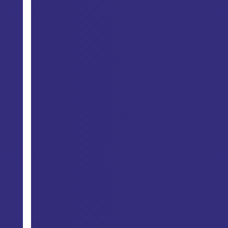
ชวน
นิสิต/
นักศึกษา
ส่ง
ผล
งาน
ศิลปะ
เข้า
ประกวด