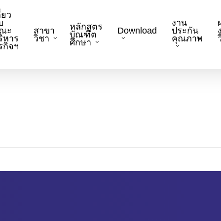
ี่ยว
บ
งาน
หลักสูตร
ณะ
สาขา
Download
ประกัน
บัณฑิต
ริหาร
วิชา
คุณภาพ
ว
ศึกษา
ุรกิจฯ