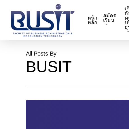
Skip
เก
to
กั
สมัคร
หน้า
ค
main
เรียน
หลัก
บ
content
ธ
All Posts By
BUSIT
ประกาศ
รับ
สมัคร
พนักงาน