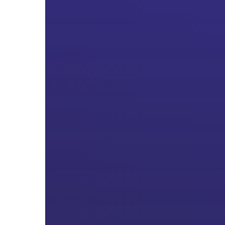
และ
เยาวชน
ที่
นำ
ชื่อ
เสียง
มา
สู่
ประเทศ
ชาติ