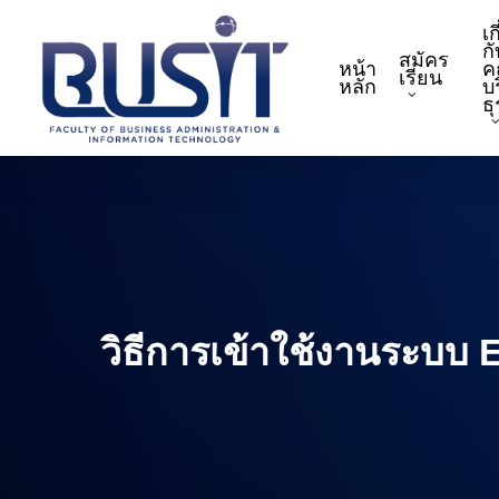
Skip
เก
to
กั
สมัคร
หน้า
ค
main
เรียน
หลัก
บ
content
ธ
วิธีการเข้าใช้งานระบบ