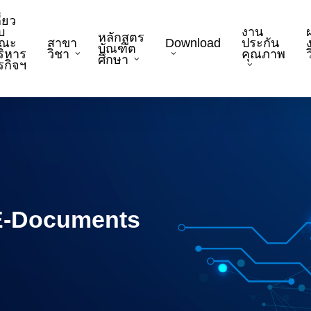
ี่ยว
บ
งาน
หลักสูตร
ณะ
สาขา
Download
ประกัน
บัณฑิต
ริหาร
วิชา
คุณภาพ
ว
ศึกษา
ุรกิจฯ
 E-Documents