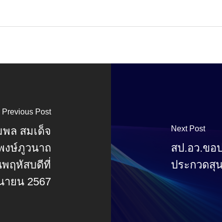
Previous Post
Next Post
มพล สมเด็จ
รพงษ์ภูวนาถ
สป.อว.ขอป
ฤหัสบดีที่
ประกวดสุน
ุนายน 2567