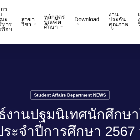
ี่ยว
บ
งาน
หลักสูตร
ณะ
สาขา
Download
ประกัน
บัณฑิต
ริหาร
วิชา
คุณภาพ
ว
ศึกษา
ุรกิจฯ
Student Affairs Department NEWS
ธ์งานปฐมนิเทศนักศึกษ
ะจำปีการศึกษา 2567 วั