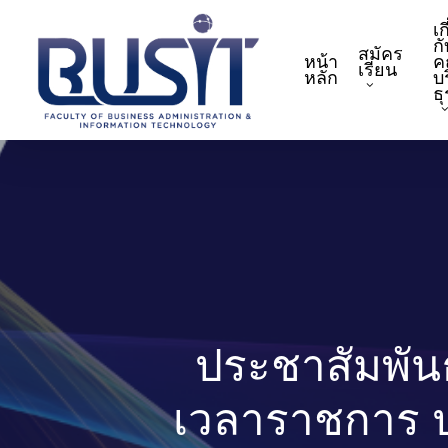
Skip
เก
to
กั
สมัคร
หน้า
ค
main
เรียน
หลัก
บ
content
ธ
ประชาสัมพัน
เวลาราชการ ปร