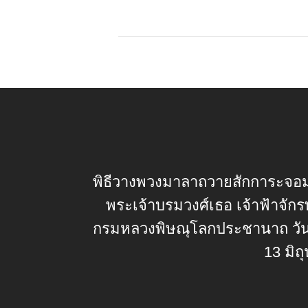
พิธีวางพวงมาลาถวายสักการะจอ
พระเจ้าบรมวงศ์เธอ เจ้าฟ้าจัก
กรมหลวงพิษณุโลกประชานาถ วันพ
13 มิถ