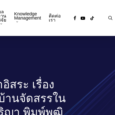
ผล
Knowledge
งาน
ติดต่อ
facebook
youtube
tiktok
s
Management
ิจัย
เรา
ิสระ เรื่อง
้อบ้านจัดสรรใน
ญา พิมพ์พุฒิ