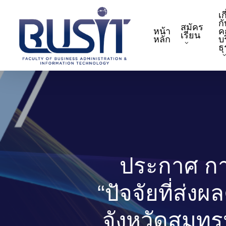
Skip
เก
to
กั
สมัคร
หน้า
ค
main
เรียน
หลัก
บ
content
ธ
ประกาศ การ
“ปัจจัยที่ส่ง
จังหวัดสมุท