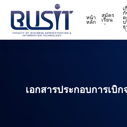
Skip
เก
to
กั
สมัคร
หน้า
ค
main
เรียน
หลัก
บ
content
ธ
เอกสารประกอบการเบิกจ่