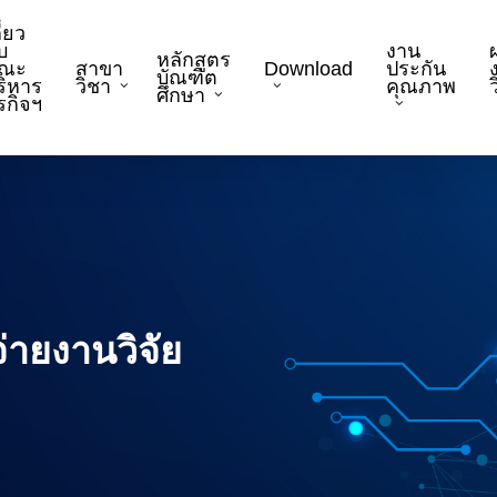
ี่ยว
บ
งาน
หลักสูตร
ณะ
สาขา
Download
ประกัน
บัณฑิต
ริหาร
วิชา
คุณภาพ
ว
ศึกษา
ุรกิจฯ
ายงานวิจัย