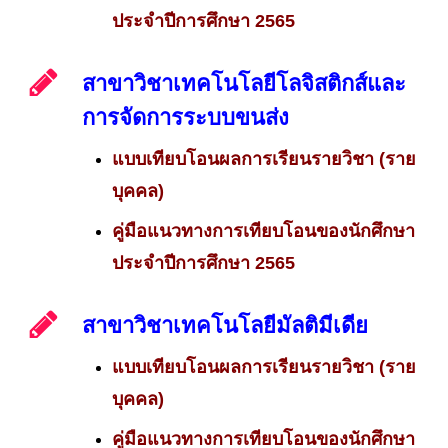
ประจำปีการศึกษา 2565
สาขาวิชาเทคโนโลยีโลจิสติกส์และ
การจัดการระบบขนส่ง
แบบเทียบโอนผลการเรียนรายวิชา (ราย
บุคคล)
คู่มือแนวทางการเทียบโอนของนักศึกษา
ประจำปีการศึกษา 2565
สาขาวิชาเทคโนโลยีมัลติมีเดีย
แบบเทียบโอนผลการเรียนรายวิชา (ราย
บุคคล)
คู่มือแนวทางการเทียบโอนของนักศึกษา