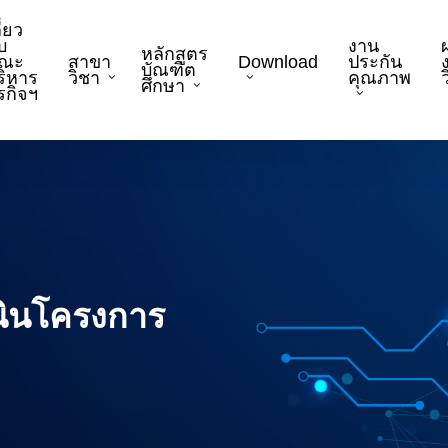
ี่ยว
บ
งาน
หลักสูตร
ณะ
สาขา
Download
ประกัน
บัณฑิต
ริหาร
วิชา
คุณภาพ
ว
ศึกษา
ุรกิจฯ
ินโครงการ