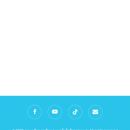
facebook
youtube
tiktok
email