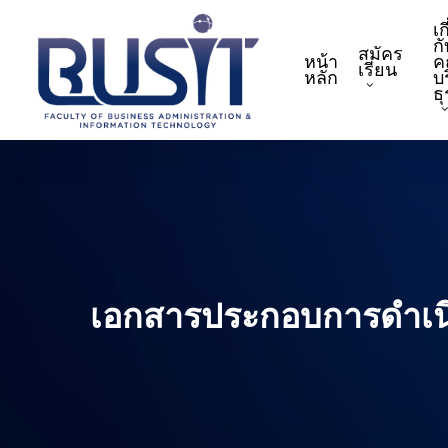
Skip
เก
to
กั
สมัคร
หน้า
ค
main
เรียน
หลัก
บ
content
ธ
เอกสารประกอบการดำเน