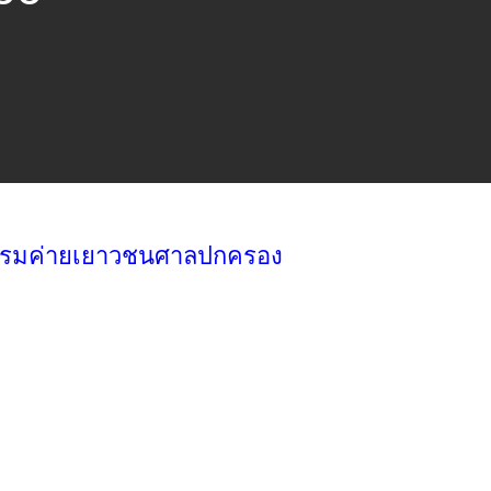
จกรรมค่ายเยาวชนศาลปกครอง