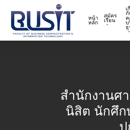
Skip
เก
to
กั
สมัคร
หน้า
ค
main
เรียน
หลัก
บ
content
ธ
สำนักงานศา
นิสิต นักศ
ป