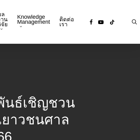
ผล
Knowledge
งาน
ติดต่อ
facebook
youtube
tiktok
s
Management
ิจัย
เรา
ันธ์เชิญชวน
ายเยาวชนศาล
66