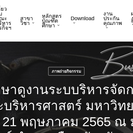
ี่ยว
บ
งาน
หลักสูตร
ณะ
สาขา
Download
ประกัน
บัณฑิต
ริหาร
วิชา
คุณภาพ
ว
ศึกษา
ุรกิจฯ
ภาพถ่ายกิจกรรม
กษาดูงานระบบริหารจัด
บริหารศาสตร์ มหาวิทยา
ที่ 21 พฤษภาคม 2565 ณ 