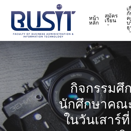
Skip
เก
to
กั
สมัคร
หน้า
ค
main
เรียน
หลัก
บ
content
ธ
กิจกรรมศึ
นักศึกษาคณะ
ในวันเสาร์