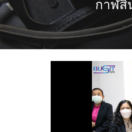
กาฬสิน