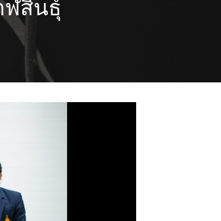
ฬสินธุ์