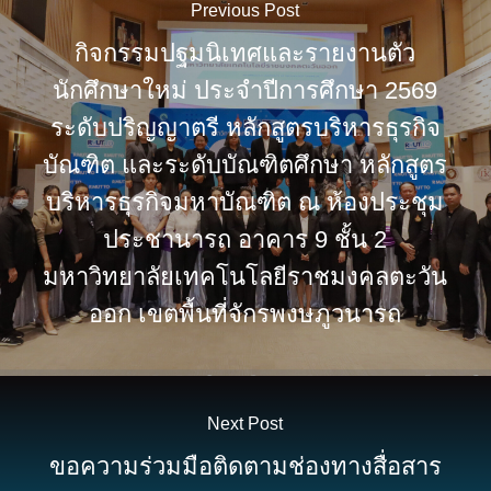
Previous Post
กิจกรรมปฐมนิเทศและรายงานตัว
นักศึกษาใหม่ ประจำปีการศึกษา 2569
ระดับปริญญาตรี หลักสูตรบริหารธุรกิจ
บัณฑิต และระดับบัณฑิตศึกษา หลักสูตร
บริหารธุรกิจมหาบัณฑิต ณ ห้องประชุม
ประชานารถ อาคาร 9 ชั้น 2
มหาวิทยาลัยเทคโนโลยีราชมงคลตะวัน
ออก เขตพื้นที่จักรพงษภูวนารถ
Next Post
ขอความร่วมมือติดตามช่องทางสื่อสาร