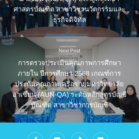
ศาสตรบัณฑิต สาขาวิชานวัตกรรมและ
ธุรกิจดิจิทัล
Next Post
การตรวจประเมินคุณภาพการศึกษา
ภายใน ปีการศึกษา 2568 เกณฑ์การ
ประกันคุณภาพเครือข่ายมหาวิทยาลัย
อาเซียน (AUN-QA) ระดับหลักสูตรบัญชี
บัณฑิต สาขาวิชาการบัญชี
facebook
youtube
tiktok
email