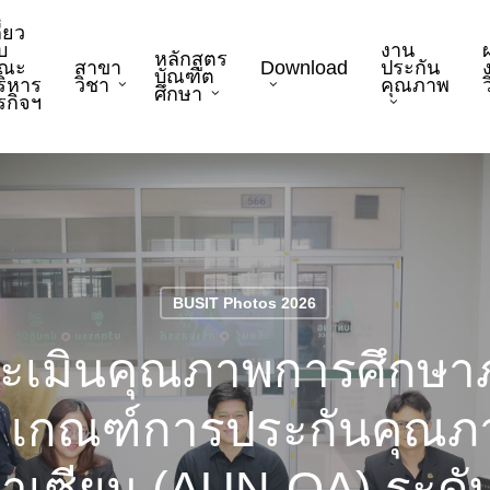
ี่ยว
บ
งาน
หลักสูตร
ณะ
สาขา
Download
ประกัน
บัณฑิต
ริหาร
วิชา
คุณภาพ
ว
ศึกษา
ุรกิจฯ
BUSIT Photos 2026
ะเมินคุณภาพการศึกษาภ
8 เกณฑ์การประกันคุณภา
าเซียน (AUN-QA) ระดับ