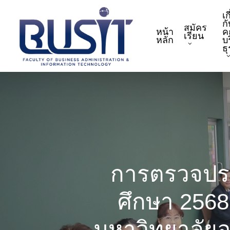
Skip
เก
to
กั
สมัคร
หน้า
ค
main
เรียน
หลัก
บ
content
ธ
การตรวจปร
ศึกษา 256
มหาวิทยาลัยอ