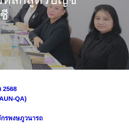
ชี
า 2568
 (AUN-QA)
่จักรพงษภูวนารถ