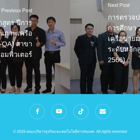
Next Post
Previous Post
การตรวจป
สูตร ปีการ
การศึกษา
ุณภาพเครือ
เครือข่าย
N-QA) สาขา
ระดับหลักสู
อมพิวเตอร์
2566)
facebook
youtube
tiktok
email
© 2026 คณะบริหารธุรกิจและเทคโนโลยีสารสนเทศ. All rights reserved