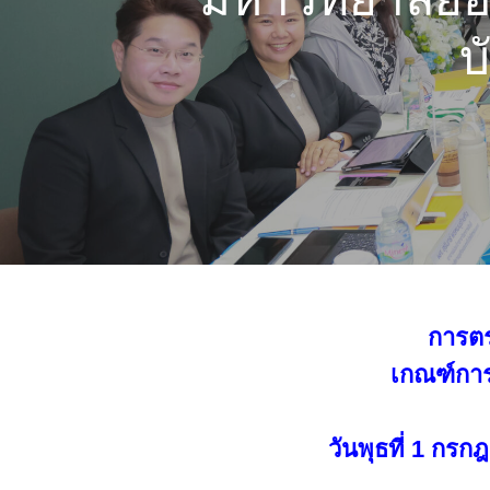
บ
การตร
เกณฑ์การ
วันพุธที่ 1 กร