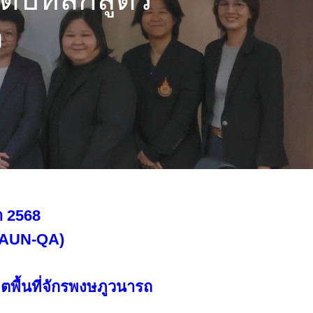
ต
า 2568
 (AUN-QA)
ตพื้นที่จักรพงษภูวนารถ