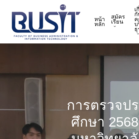
Skip
เก
to
กั
สมัคร
หน้า
ค
main
เรียน
หลัก
บ
content
ธ
การตรวจปร
ศึกษา 256
มหาวิทยาลั