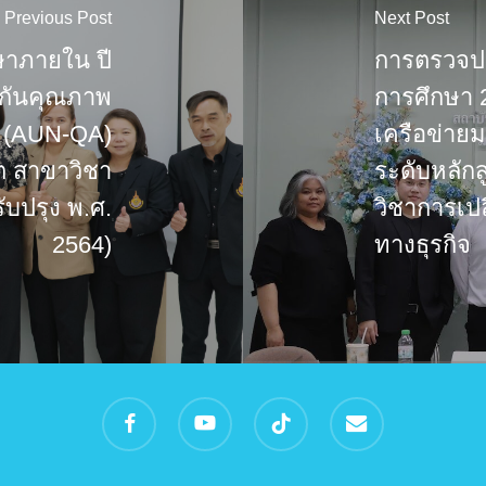
Previous Post
Next Post
าภายใน ปี
การตรวจป
กันคุณภาพ
การศึกษา
น (AUN-QA)
เครือข่าย
ต สาขาวิชา
ระดับหลัก
บปรุง พ.ศ.
วิชาการเปล
2564)
ทางธุรกิจ
facebook
youtube
tiktok
email