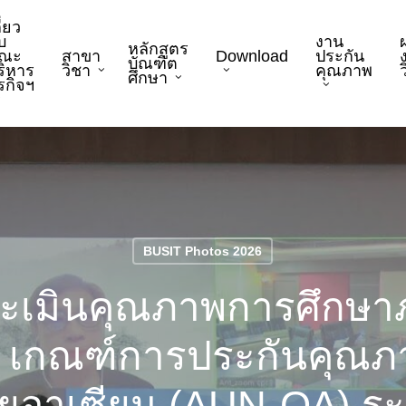
ี่ยว
บ
งาน
หลักสูตร
ณะ
สาขา
Download
ประกัน
บัณฑิต
ริหาร
วิชา
คุณภาพ
ว
ศึกษา
ุรกิจฯ
BUSIT Photos 2026
ะเมินคุณภาพการศึกษาภ
8 เกณฑ์การประกันคุณภา
ยอาเซียน (AUN-QA) ระ