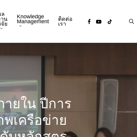
ผล
Knowledge
งาน
ติดต่อ
facebook
youtube
tiktok
s
Management
ิจัย
เรา
ายใน ปีการ
พเครือข่าย
ดับหลักสูตร