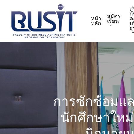
Skip
เก
to
กั
สมัคร
หน้า
ค
main
เรียน
หลัก
บ
content
ธ
การซักซ้อมแล
นักศึกษาใหม่
มิถุนาย