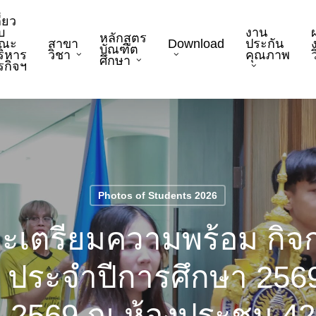
ี่ยว
บ
งาน
หลักสูตร
ณะ
สาขา
Download
ประกัน
บัณฑิต
ริหาร
วิชา
คุณภาพ
ว
ศึกษา
ุรกิจฯ
Photos of Students 2026
ะเตรียมความพร้อม กิ
 ประจำปีการศึกษา 2569 ว
น 2569 ณ ห้องประชุม 4