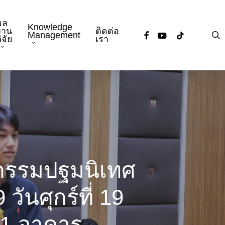
ผล
Knowledge
งาน
ติดต่อ
facebook
youtube
tiktok
s
Management
ิจัย
เรา
จกรรมปฐมนิเทศ
ันศุกร์ที่ 19
21 อาคาร