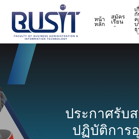
Skip
เก
to
กั
สมัคร
หน้า
ค
main
เรียน
หลัก
บ
content
ธ
ประกาศรับส
ปฏิบัติการอ