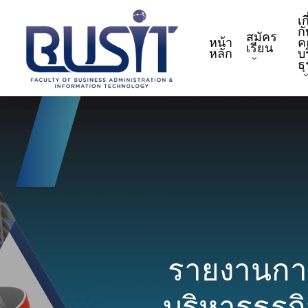
Skip
เก
to
กั
สมัคร
หน้า
ค
main
เรียน
หลัก
บ
content
ธ
รายงานก
บริหารธุร