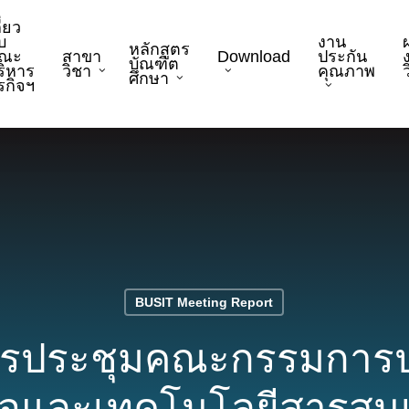
ี่ยว
บ
งาน
หลักสูตร
ณะ
สาขา
Download
ประกัน
บัณฑิต
ริหาร
วิชา
คุณภาพ
ว
ศึกษา
ุรกิจฯ
BUSIT Meeting Report
ารประชุมคณะกรรมการ
กิจและเทคโนโลยีสารสนเ