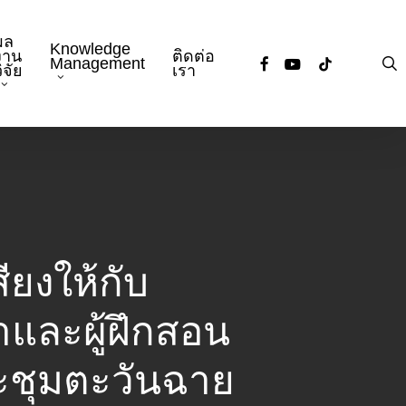
ผล
Knowledge
งาน
ติดต่อ
facebook
youtube
tiktok
s
Management
ิจัย
เรา
สียงให้กับ
าและผู้ฝึกสอน
ระชุมตะวันฉาย