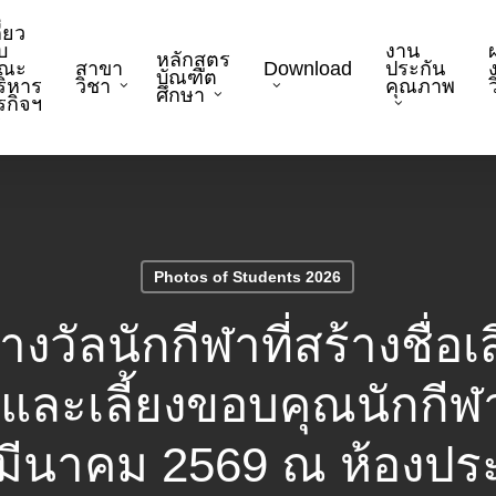
ี่ยว
บ
งาน
หลักสูตร
ณะ
สาขา
Download
ประกัน
บัณฑิต
ริหาร
วิชา
คุณภาพ
ว
ศึกษา
ุรกิจฯ
Photos of Students 2026
งวัลนักกีฬาที่สร้างชื่อเ
และเลี้ยงขอบคุณนักกีฬ
26 มีนาคม 2569 ณ ห้องป