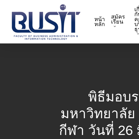
Skip
เก
to
กั
สมัคร
หน้า
ค
main
เรียน
หลัก
บ
content
ธ
พิธีมอบรา
มหาวิทยาลัย 
กีฬา วันที่ 