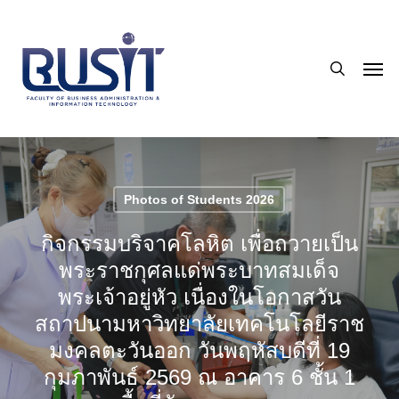
Skip
to
search
main
Men
content
Photos of Students 2026
กิจกรรมบริจาคโลหิต เพื่อถวายเป็น
พระราชกุศลแด่พระบาทสมเด็จ
พระเจ้าอยู่หัว เนื่องในโอกาสวัน
สถาปนามหาวิทยาลัยเทคโนโลยีราช
มงคลตะวันออก วันพฤหัสบดีที่ 19
กุมภาพันธ์ 2569 ณ อาคาร 6 ชั้น 1