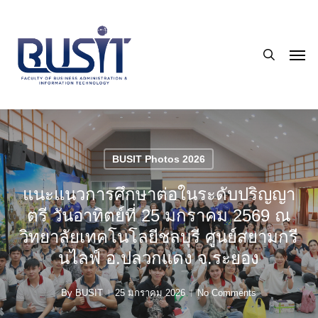
Skip
to
search
main
Men
content
BUSIT Photos 2026
แนะแนวการศึกษาต่อในระดับปริญญา
ตรี วันอาทิตย์ที่ 25 มกราคม 2569 ณ
วิทยาลัยเทคโนโลยีชลบุรี ศูนย์สยามกรี
นไลฟ์ อ.ปลวกแดง จ.ระยอง
By
BUSIT
25 มกราคม 2026
No Comments