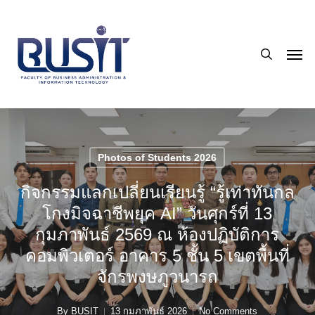
Skip
to
search
main
Men
content
Photos of Students 2026
กิจกรรมแลกเปลี่ยนเรียนรู้ “รู้เท่าทันกล
โกงมิจฉาชีพยุค AI” วันศุกร์ที่ 13
กุมภาพันธ์ 2569 ณ ห้องปฏิบัติการ
คอมพิวเตอร์ อาคาร 5 ชั้น 5 เขตพื้นที่
จักรพงษภูวนารถ
By
BUSIT
13 กุมภาพันธ์ 2026
No Comments