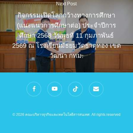
Next Post
กิจกรรมเปิดโลกกว้างทางการศึกษา
(แนะแนวการศึกษาต่อ) ประจำปีการ
ศึกษา 2568 วันพุธที่ 11 กุมภาพันธ์
2569 ณ โรงเรียนมัธยมวัดธาตุทอง เขต
วัฒนา กทม.
facebook
youtube
tiktok
email
© 2026 คณะบริหารธุรกิจและเทคโนโลยีสารสนเทศ. All rights reserved