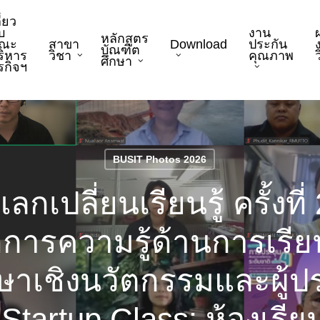
ี่ยว
บ
งาน
หลักสูตร
ณะ
สาขา
Download
ประกัน
บัณฑิต
ริหาร
วิชา
คุณภาพ
ว
ศึกษา
ุรกิจฯ
BUSIT Photos 2026
เปลี่ยนเรียนรู้ ครั้งที่ 2
การความรู้ด้านการเรีย
ษาเชิงนวัตกรรมและผู้ป
tartup Class: ห้องเรียน