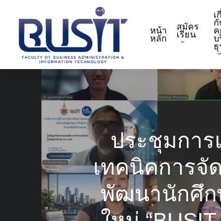
Skip
เก
to
กั
สมัคร
หน้า
ค
main
เรียน
หลัก
บ
content
ธ
ประชุมการแลก
เทคนิคการจัด
พัฒนานักศึก
ใหม่ “BUSIT S