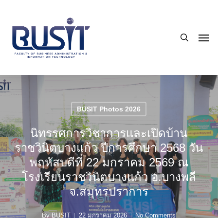
Skip
to
search
main
Men
content
BUSIT Photos 2026
นิทรรศการวิชาการและเปิดบ้าน
ราชวินิตบางแก้ว ปีการศึกษา 2568 วัน
พฤหัสบดีที่ 22 มกราคม 2569 ณ
โรงเรียนราชวินิตบางแก้ว อ.บางพลี
จ.สมุทรปราการ
By
BUSIT
22 มกราคม 2026
No Comments