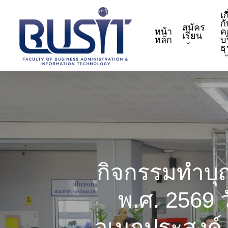
Skip
เก
to
กั
สมัคร
หน้า
ค
main
เรียน
หลัก
บ
content
ธ
กิจกรรมทำบุญ
พ.ศ. 2569 
อเนกประสงค์ อ