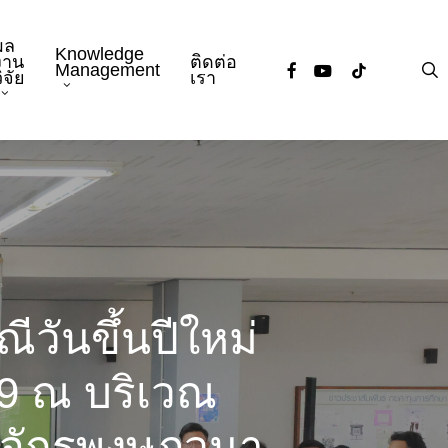
ผล
Knowledge
งาน
ติดต่อ
facebook
youtube
tiktok
s
Management
ิจัย
เรา
วันขึ้นปีใหม่
69 ณ บริเวณ
ี่จักรพงษภูวนา