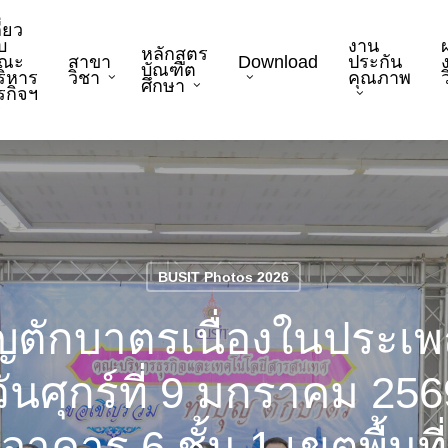
ี่ยว
บ
งาน
หลักสูตร
ณะ
สาขา
Download
ประกัน
บัณฑิต
ริหาร
วิชา
คุณภาพ
ว
ศึกษา
ุรกิจฯ
BUSIT Photos 2026
ตักบาตรเนื่องในประเพณี
วันศุกร์ที่ 9 มกราคม 25
าคาร 6 ชั้น 1 เขตพื้นท