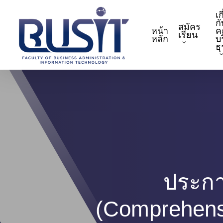
Skip
เก
to
กั
สมัคร
หน้า
ค
main
เรียน
หลัก
บ
content
ธ
ประกา
(Comprehensi