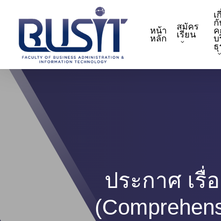
Skip
เก
to
กั
สมัคร
หน้า
ค
main
เรียน
หลัก
บ
content
ธ
ประกาศ เรื
(Comprehensi