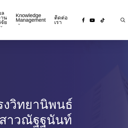
ผล
Knowledge
งาน
ติดต่อ
facebook
youtube
tiktok
s
Management
ิจัย
เรา
ครงวิทยานิพนธ์
งสาวณัฐฐนันท์