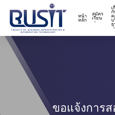
Skip
เก
to
กั
สมัคร
หน้า
ค
main
เรียน
หลัก
บ
content
ธ
ขอแจ้งการส