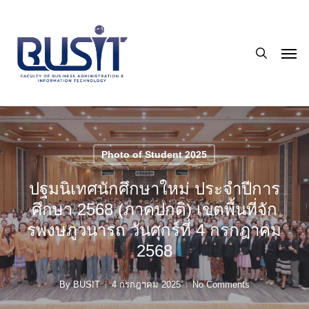
Skip
to
search
main
Men
content
Photo of Student 2025
ปฐมนิเทศนักศึกษาใหม่ ประจำปีการ
ศึกษา 2568 (ภาคปกติ) เขตพื้นที่จัก
รพงษภูวนารถ วันศุกร์ที่ 4 กรกฎาคม
2568
By
BUSIT
4 กรกฎาคม 2025
No Comments