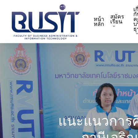
Skip
เก
to
กั
สมัคร
หน้า
ค
main
เรียน
หลัก
บ
content
ธ
แนะแนวการศึ
ภาษีเจริญ