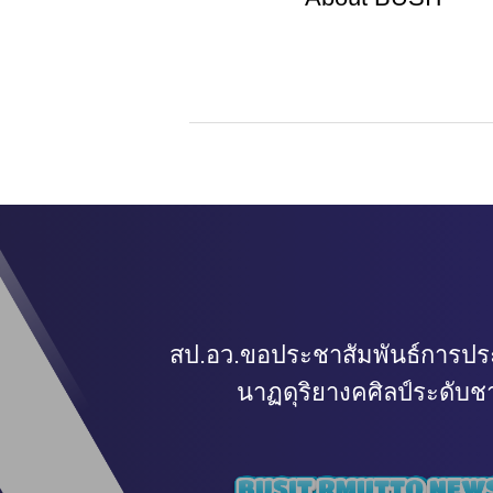
สป.อว.ขอประชาสัมพันธ์การป
นาฏดุริยางคศิลป์ระดับช