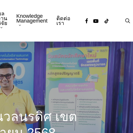
ผล
Knowledge
งาน
ติดต่อ
facebook
youtube
tiktok
s
Management
ิจัย
เรา
นวลนรดิศ เขต
ุนายน 2568