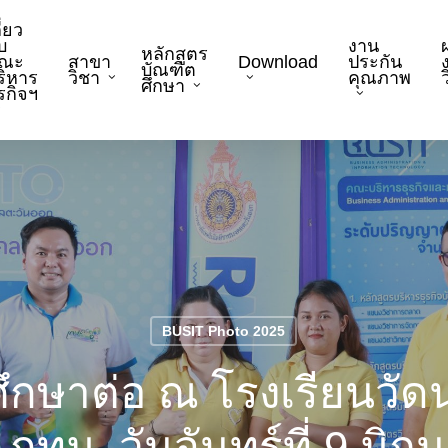
ี่ยว
บ
งาน
หลักสูตร
ณะ
สาขา
Download
ประกัน
บัณฑิต
ริหาร
วิชา
คุณภาพ
ว
ศึกษา
ุรกิจฯ
BUSIT Photo 2025
กษาต่อ ณ โรงเรียนวัด
 กทม. วันจันทร์ที่ 9 มิถ