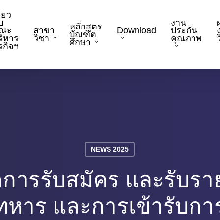
ี่ยว
บ
งาน
หลักสูตร
ณะ
สาขา
Download
ประกัน
บัณฑิต
ริหาร
วิชา
คุณภาพ
ว
ศึกษา
ุรกิจฯ
NEWS 2025
ารรับสมัคร และรับราย
าทหาร และการเข้ารับก