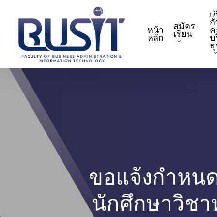
Skip
เก
to
กั
สมัคร
หน้า
ค
main
เรียน
หลัก
บ
content
ธ
ขอแจ้งกำหนดก
นักศึกษาวิช