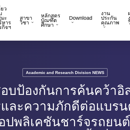
ี่ยว
บ
งาน
หลักสูตร
ณะ
สาขา
Download
ประกัน
บัณฑิต
ริหาร
วิชา
คุณภาพ
ว
ศึกษา
ุรกิจฯ
Academic and Research Division NEWS
ป้องกันการค้นคว้าอิสร
รและความภักดีต่อแบรนด์ท
อปพลิเคชันชาร์จรถยนต์