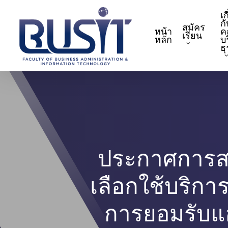
Skip
เก
to
กั
สมัคร
หน้า
ค
main
เรียน
หลัก
บ
content
ธ
ประกาศการสอบ
เลือกใช้บริกา
การยอมรับแ