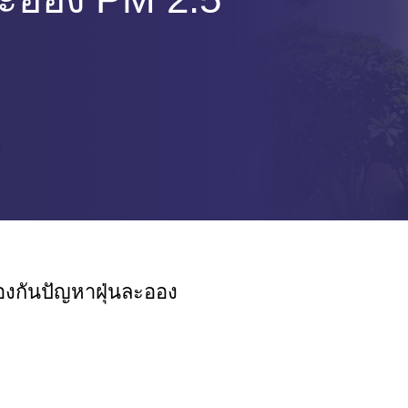
องกันปัญหาฝุ่นละออง