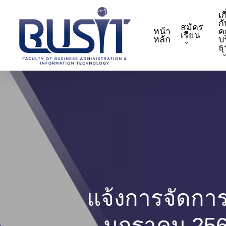
Skip
เก
to
กั
สมัคร
หน้า
ค
main
เรียน
หลัก
บ
content
ธ
แจ้งการจัดการ
มกราคม 2568