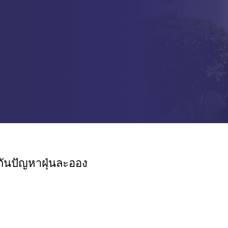
กันปัญหาฝุ่นละออง