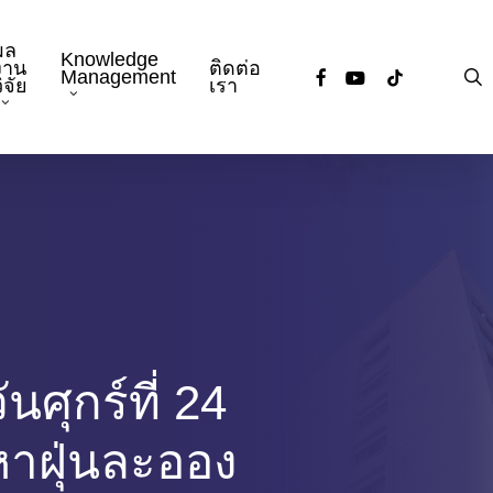
ผล
Knowledge
งาน
ติดต่อ
facebook
youtube
tiktok
s
Management
ิจัย
เรา
ศุกร์ที่ 24
หาฝุ่นละออง