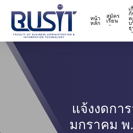
Skip
เก
to
กั
สมัคร
หน้า
ค
main
เรียน
หลัก
บ
content
ธ
แจ้งงดการจ
มกราคม พ.ศ