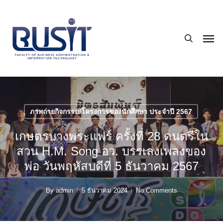
Skip
to
search
main
Men
content
ภาพถ่ายกิจกรรม/โครงการของนักศึกษา ประจำปี 2567
เกษตรบางพระแฟร์ ครั้งที่ 28 ดนตรีใน
สวน H.M. Song อว. บรรเลงเพลงของ
พ่อ วันพฤหัสบดีที่ 5 ธันวาคม 2567
By
admin
5 ธันวาคม 2024
No Comments