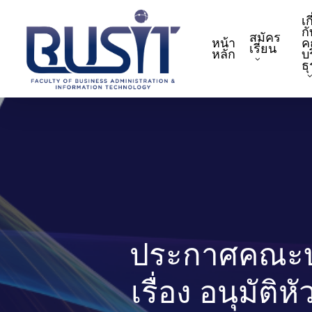
Skip
เก
to
กั
สมัคร
หน้า
ค
main
เรียน
หลัก
บ
content
ธ
ประกาศคณะบร
เรื่อง อนุมัต