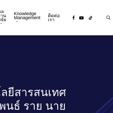
ผล
Knowledge
งาน
ติดต่อ
facebook
youtube
tiktok
s
Management
ิจัย
เรา
โลยีสารสนเทศ
นิพนธ์ ราย นาย